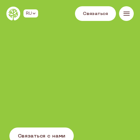
С
в
я
з
а
т
ь
с
я
RU
С
в
я
з
а
т
ь
с
я
с
н
а
м
и