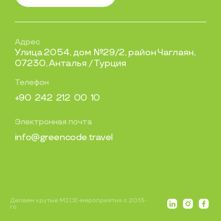
Адрес
Улица 2054, дом №29/2, район Чаглаян,
07230, Анталья / Турция
Телефон
+
9
0
2
4
2
2
1
2
0
0
1
0
Электронная почта
i
n
f
o
@
g
r
e
e
n
c
o
d
e
.
t
r
a
v
e
l
Делаем крутые MICE-мероприятия с 2013-
го.