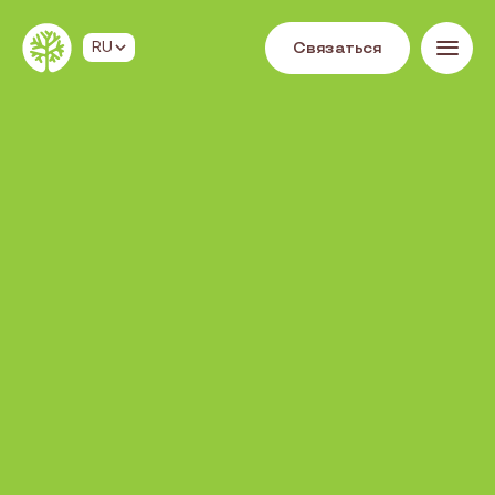
С
в
я
з
а
т
ь
с
я
RU